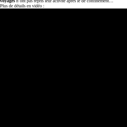
voyages
n’ont pas repris leur activité après le dé confinement…
Plus de détails en vidéo :